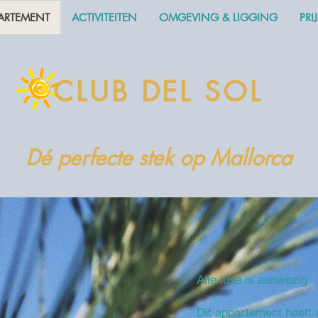
PARTEMENT
ACTIVITEITEN
OMGEVING & LIGGING
PRI
CLUB DEL SOL
Dé perfecte stek op Mallorca
Alle luxe is aanwezig
Dit appartement heeft a