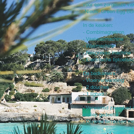
voor een zorgeloze va
-Nieuw: Green Egg B
In de keuken:
- Combimagnetron
- Vaatwasmachine
- Wasmachine
- Nespresso machine
- Electrische tiptoetsk
De badkamers:
- Vloerverwarming
- 2 douches
- 1 ligbad
- Verwarmd zwembad m
ondiep gedeelte
- Diverse terrassen met