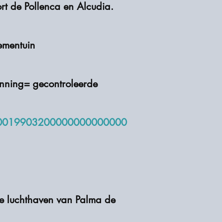
rt de Pollenca en Alcudia.
ementuin
unning= gecontroleerde
:
0019903200000000000000
e luchthaven van Palma de