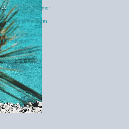
verwarming in woonkamer
en zonnig achterterras
ndschap
ernetaansluiting
-) handdoeken
is inbegrepen
roissants in het
 mei tot oktober.