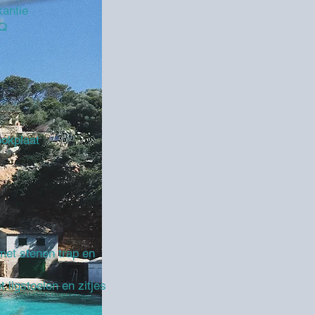
kantie
BQ
ookplaat
et stenen trap en
 ligstoelen en zitjes