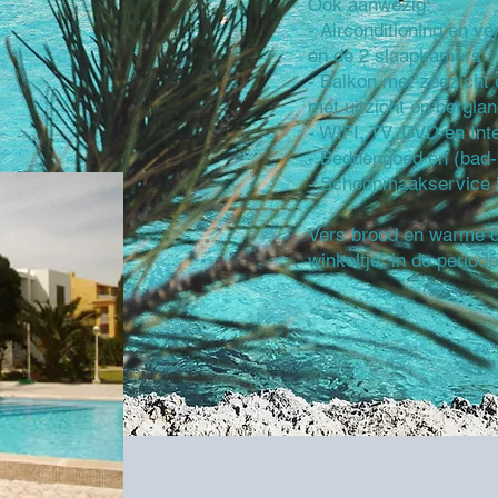
Ook aanwezig:
- Airconditioning en 
en de 2 slaapkamers
- Balkon met zeezicht 
met uitzicht op bergla
- WIFI, TV, DVD en Int
- Beddengoed en (bad
- Schoonmaakservice 
Vers brood en warme c
winkeltje in de periode