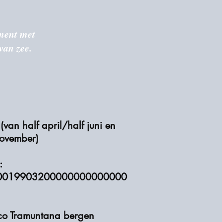
ment met
van zee.
d
(van half april/half juni en
november)
:
0019903200000000000000
co Tramuntana bergen​