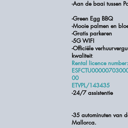
-Aan de baai tussen Po
-Green Egg BBQ
-Mooie palmen en blo
-Gratis parkeren
-5G WIFI
-Officiële verhuurverg
kwaliteit
:
Rental licence number
ESFCTU0000070300
00
ETVPL/143435
-24/7 assistentie
-35 autominuten van d
Mallorca.