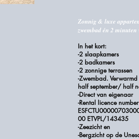
Zonnig & luxe apparte
zwembad én 2 minuten 
In het kort:
-2 slaapkamers
-2 badkamers
-2 zonnige terrassen
-Zwembad. Verwarm
half september/
half 
-Direct van eigenaar
-Rental licence number
ESFCTU0000070300
00 ETVPL/143435
-Zeezicht en
-Bergzicht op de Unes